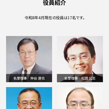
役員紹介
令和8年4月現在の役員は17名です。
名誉理事 仲谷 達也
名誉理事 松田 公志